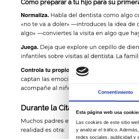
Cómo preparar a tu hijo para su primera 
Normaliza.
Habla del dentista como algo cot
«no te va a doler» —introduces la idea de 
algo» —conviertes la visita en algo que ha
Juega.
Deja que explore un cepillo de dien
infantiles sobre visitas al dentista. La f
Controla tu propio miedo.
Si tú tienes fobia 
captan las emociones de sus padres con una
acompañe al niño la persona más tranquila
Consentimiento
Durante la Cita: Así Es la Primera V
Esta página web usa cookie
Muchos padres esperan radiografías, sillón
Las cookies de este sitio we
realidad es otra:
y analizar el tráfico. Ademá
redes sociales, publicidad y