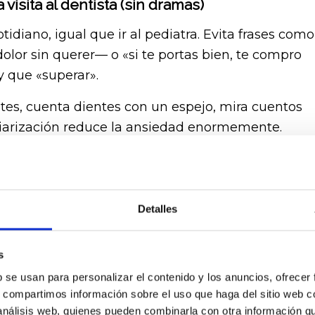
visita al dentista (sin dramas)
idiano, igual que ir al pediatra. Evita frases como
dolor sin querer— o «si te portas bien, te compro
y que «superar».
tes, cuenta dientes con un espejo, mira cuentos
amiliarización reduce la ansiedad enormemente.
al dentista, intenta no transmitirla. Los niños
 sensibilidad extraordinaria. Si es posible, que
 de la familia.
Detalles
isita al Dentista en Niños en la Práctica
s
 reclinado y batas blancas intimidantes. La
b se usan para personalizar el contenido y los anuncios, ofrecer
s, compartimos información sobre el uso que haga del sitio web 
 análisis web, quienes pueden combinarla con otra información q