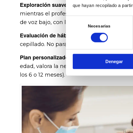
Exploración suave.
En muchos casos, el niñ
que hayan recopilado a parti
mientras el profesional realiza un examen 
Selección
de voz bajo, con lenguaje adaptado y sin p
de
Necesarias
consentimiento
Evaluación de hábitos.
El especialista pregu
cepillado. No para juzgar, sino para orient
Plan personalizado.
Según lo que observe, 
Denegar
edad, valora la necesidad de flúor tópico 
los 6 o 12 meses).