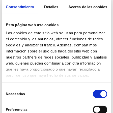
honestidad y transparencia:
Consentimiento
Detalles
Acerca de las cookies
Fase 1: Preparación (Ortodoncia pre-
Esta página web usa cookies
quirúrgica)
Las cookies de este sitio web se usan para personalizar
Durante 12-18 meses, alineamos tus
el contenido y los anuncios, ofrecer funciones de redes
sociales y analizar el tráfico. Además, compartimos
dientes con
ortodoncia previa
para
información sobre el uso que haga del sitio web con
que, cuando se reposicionen los
nuestros partners de redes sociales, publicidad y análisis
web, quienes pueden combinarla con otra información
huesos, la mordida encaje
que les haya proporcionado o que hayan recopilado a
correctamente. Es como preparar el
partir del uso que haya hecho de sus servicios.
terreno antes de mover los
Selección
cimientos.
Necesarias
de
consentimiento
Fase 2: La intervención
Preferencias